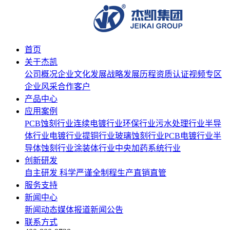
首页
关于杰凯
公司概况
企业文化
发展战略
发展历程
资质认证
视频专区
企业风采
合作客户
产品中心
应用案例
PCB蚀刻行业
连续电镀行业
环保行业
污水处理行业
半导
体行业
电镀行业
提铜行业
玻璃蚀刻行业
PCB电镀行业
半
导体蚀刻行业
涂装体行业
中央加药系统行业
创新研发
自主研发
科学严谨
全制程生产
直销直管
服务支持
新闻中心
新闻动态
媒体报道
新闻公告
联系方式