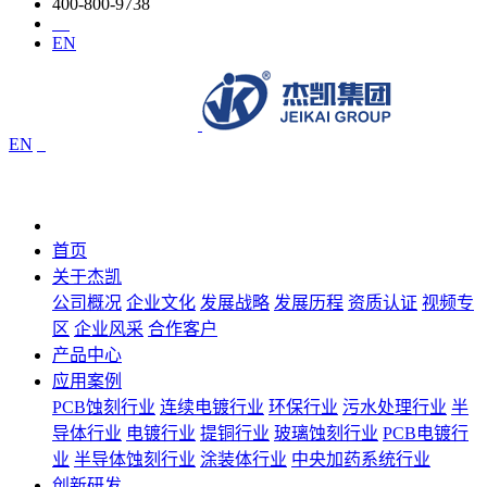
400-800-9738
EN
EN
首页
关于杰凯
公司概况
企业文化
发展战略
发展历程
资质认证
视频专
区
企业风采
合作客户
产品中心
应用案例
PCB蚀刻行业
连续电镀行业
环保行业
污水处理行业
半
导体行业
电镀行业
提铜行业
玻璃蚀刻行业
PCB电镀行
业
半导体蚀刻行业
涂装体行业
中央加药系统行业
创新研发