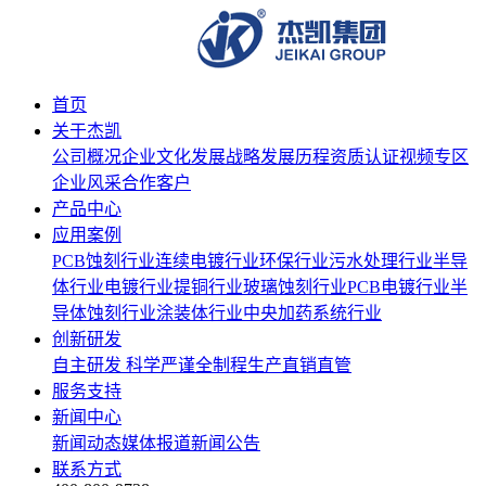
首页
关于杰凯
公司概况
企业文化
发展战略
发展历程
资质认证
视频专区
企业风采
合作客户
产品中心
应用案例
PCB蚀刻行业
连续电镀行业
环保行业
污水处理行业
半导
体行业
电镀行业
提铜行业
玻璃蚀刻行业
PCB电镀行业
半
导体蚀刻行业
涂装体行业
中央加药系统行业
创新研发
自主研发
科学严谨
全制程生产
直销直管
服务支持
新闻中心
新闻动态
媒体报道
新闻公告
联系方式