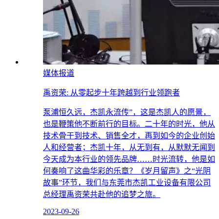
媒体报道
禹资荣: 从零起步十年跨越到行业领跑者
泵浦恒久远，杰凯永流传”，这是杰凯人的愿景，
也是鞭策他不断前行的目标。二十年的时光，他从
技术骨干到技术、销售全才，再到如今的企业创始
人和经营者；杰凯十年，从无到有，从默默无闻到
今天成为本行业的领先品牌……时光流转，他是如
何奏响了这曲华彩的乐章？《岁月留声》之“光阴
故事”环节，我们与东莞市杰凯工业设备有限公司
总经理禹资荣共赴他的追梦之旅。
2023-09-26