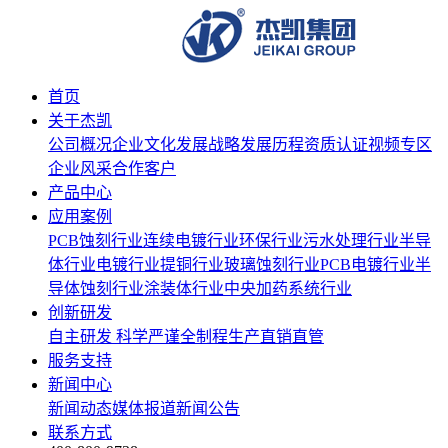
首页
关于杰凯
公司概况
企业文化
发展战略
发展历程
资质认证
视频专区
企业风采
合作客户
产品中心
应用案例
PCB蚀刻行业
连续电镀行业
环保行业
污水处理行业
半导
体行业
电镀行业
提铜行业
玻璃蚀刻行业
PCB电镀行业
半
导体蚀刻行业
涂装体行业
中央加药系统行业
创新研发
自主研发
科学严谨
全制程生产
直销直管
服务支持
新闻中心
新闻动态
媒体报道
新闻公告
联系方式