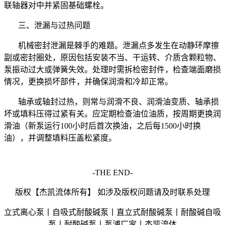
联轴器对中并紧固基础螺栓。
三、泄漏与过热问题
机械密封泄漏是棘手的难题。泄漏点多发生在动静环摩擦
副或密封圈处，原因包括安装不当、干运转、介质含颗粒物、
泵振动过大或弹簧失效。处理时需拆检密封件，检查端面磨损
情况，更换损坏部件，并确保润滑和冷却正常。
轴承或轴封过热，则常与润滑不良、润滑油变质、轴承损
坏或填料压得过紧有关。应定期检查油位油质，按周期更换润
滑油（新泵运行100小时后首次换油，之后每1500小时换
油），并调整填料压盖松紧度。
-THE END-
版权【杰凯流体所有】 如涉及版权问题请及时联系处理
立式离心泵丨自吸式耐酸碱泵丨直立式耐酸碱泵丨耐酸碱自吸
泵丨耐酸碱泵丨泵浦厂家丨杰凯流体