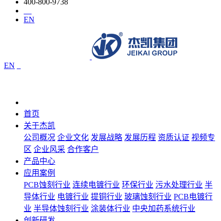
400-800-9738
EN
EN
首页
关于杰凯
公司概况
企业文化
发展战略
发展历程
资质认证
视频专
区
企业风采
合作客户
产品中心
应用案例
PCB蚀刻行业
连续电镀行业
环保行业
污水处理行业
半
导体行业
电镀行业
提铜行业
玻璃蚀刻行业
PCB电镀行
业
半导体蚀刻行业
涂装体行业
中央加药系统行业
创新研发