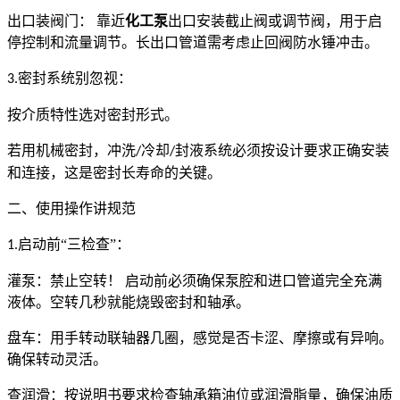
出口装阀门：
靠近
化工
泵
出口安装截止阀或调节阀，用于启
停控制和流量调节。长出口管道需考虑止回阀防水锤冲击。
密封系统别忽视：
3.
按介质特性选对密封形式。
若用机械密封，冲洗
冷却
封液系统必须按设计要求正确安装
/
/
和连接，这是密封长寿命的关键。
二、使用操作讲规范
启动前“三检查”：
1.
灌泵：禁止空转！ 启动前必须确保泵腔和进口管道完全充满
液体。空转几秒就能烧毁密封和轴承。
盘车：用手转动联轴器几圈，感觉是否卡涩、摩擦或有异响。
确保转动灵活。
查润滑：按说明书要求检查轴承箱油位或润滑脂量，确保油质