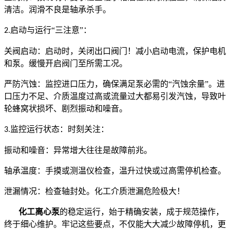
清洁。润滑不良是轴承杀手。
启动与运行“三注意”：
2.
关阀启动：启动时，关闭出口阀门！减小启动电流，保护电机
和泵。缓慢开启阀门至所需工况。
严防汽蚀：监控进口压力，确保满足泵必需的“汽蚀余量”。进
口压力不足、介质温度过高或流量过大都易引发汽蚀，导致叶
轮蜂窝状损坏、剧烈振动和噪音。
监控运行状态：时刻关注：
3.
振动和噪音：异常增大往往是故障前兆。
轴承温度：手摸或测温仪检查，温升过快或过高需停机检查。
泄漏情况：检查轴封处。化工介质泄漏危险极大！
化工离心泵
的稳定运行，始于精确安装，成于规范操作，
终于细心维护。牢记这些要点，不仅能大大减少故障停机，更