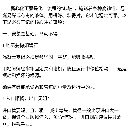
离心化工泵
是化工流程的“心脏”，输送着各种腐蚀性、易
燃易爆或有毒的液体。用得好、装得对，它才能稳定可靠。以
下是必须牢记的核心注意事项：
一、安装是基础，马虎不得
地基要稳如磐石：
1.
混凝土基础必须足够坚固、平整，能吸收振动。
用地脚螺栓牢牢固定泵和电机，防止运行中移位松动——这是
振动和损坏的根源。
确保基础能承受泵和管道的重量及运行中的力。
入口顺畅，出口无阻：
2.
进口管要短、直、粗： 减少弯头，管径一般比泵进口大一
级，保证介质顺畅流入，预防“汽蚀”。进口阀前建议装过滤
器，拦截杂质。