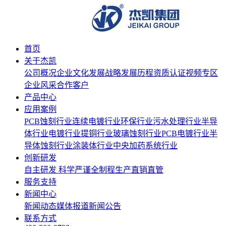
首页
关于杰凯
公司概况
企业文化
发展战略
发展历程
资质认证
视频专区
企业风采
合作客户
产品中心
应用案例
PCB蚀刻行业
连续电镀行业
环保行业
污水处理行业
半导
体行业
电镀行业
提铜行业
玻璃蚀刻行业
PCB电镀行业
半
导体蚀刻行业
涂装体行业
中央加药系统行业
创新研发
自主研发
科学严谨
全制程生产
直销直管
服务支持
新闻中心
新闻动态
媒体报道
新闻公告
联系方式